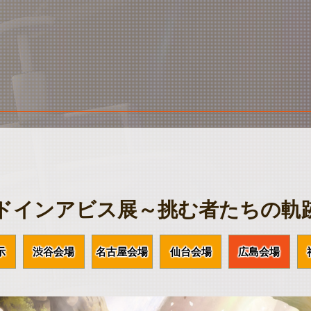
ドインアビス展～挑む者たちの軌
示
渋谷会場
名古屋会場
仙台会場
広島会場