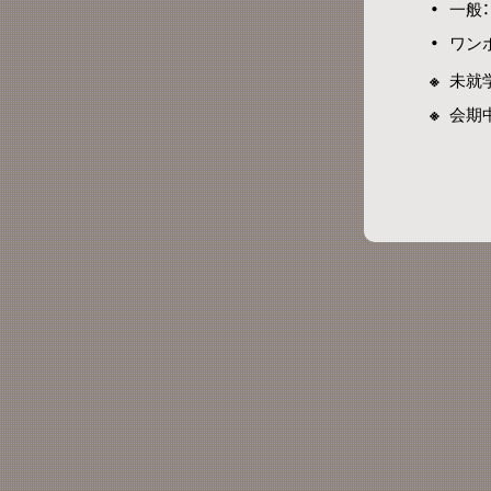
一般：
ワンポ
未就
会期