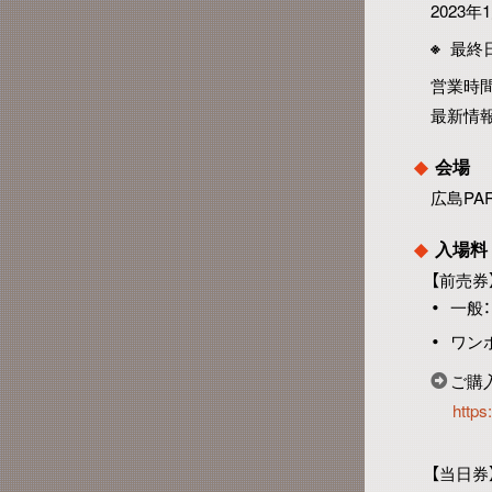
2023年
最終日
営業時
最新情報
会場
広島PAR
入場料
【前売券
一般：
ワンポ
ご購
https
【当日券