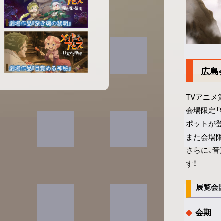
広島
TVアニメ
会場限定
ポットが
また会場
さらに、
す！
展覧会
会期