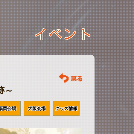
跡～
福岡会場
大阪会場
グッズ情報