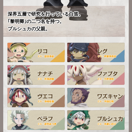
深界五層で研究を行っている白笛。
｢黎明卿｣の二つ名を持つ。
プルシュカの父親。